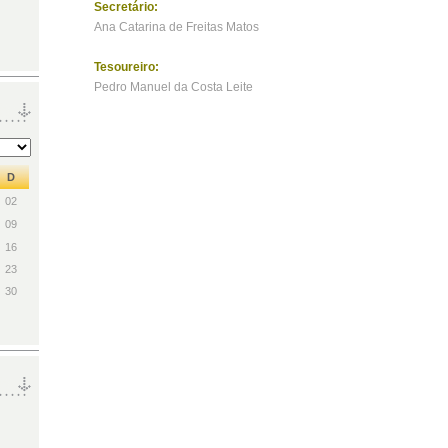
Secretário:
Ana Catarina de Freitas Matos
Tesoureiro:
Pedro Manuel da Costa Leite
D
02
09
16
23
30