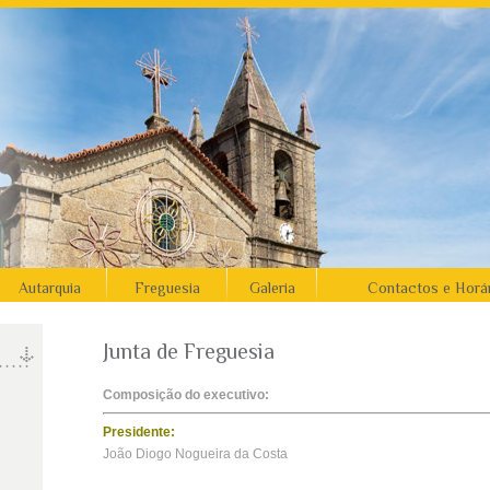
Autarquia
Freguesia
Galeria
Contactos e Horá
Junta de Freguesia
Composição do executivo:
Presidente:
João Diogo Nogueira da Costa