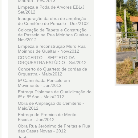
Mourão - Fev/2013
Limpeza e Poda de Arvores EB1/JI
Set/2012
Inauguração da obra de ampliação
do Cemitério de Pencelo - Dez/2102
Colocação de Tapete e Construção
de Passeio na Rua Moinhos Gualtar -
Nov/2012
Limpeza e reconstruçao Muro Rua
Moinhos de Gualtar - Nov/2012
CONCERTO – SEPTETO DA
ORQUESTRA ESTÚDIO - Set/2012
Concerto do Quarteto de cordas da
Orquestra - Maio/2012
5ª Caminhada Pencelo em
Movimento - Jun/2012
Entrega Diplomas de Qualidicação do
6º e 9º Ano - Maio/2012
Obra de Ampliação do Cemitério -
Maio/2012
Entrega de Premios de Mérito
Escolar - Jun/2012
Obra Rua Jerónimo de Freitas e Rua
das Casas Novas - 2012
Junta