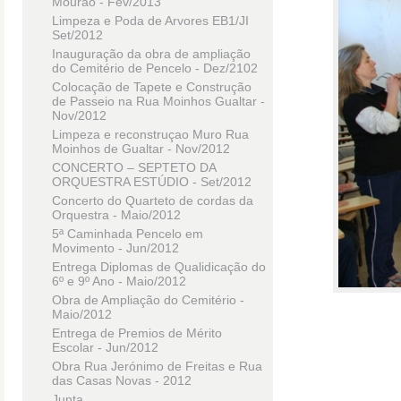
Mourão - Fev/2013
Limpeza e Poda de Arvores EB1/JI
Set/2012
Inauguração da obra de ampliação
do Cemitério de Pencelo - Dez/2102
Colocação de Tapete e Construção
de Passeio na Rua Moinhos Gualtar -
Nov/2012
Limpeza e reconstruçao Muro Rua
Moinhos de Gualtar - Nov/2012
CONCERTO – SEPTETO DA
ORQUESTRA ESTÚDIO - Set/2012
Concerto do Quarteto de cordas da
Orquestra - Maio/2012
5ª Caminhada Pencelo em
Movimento - Jun/2012
Entrega Diplomas de Qualidicação do
6º e 9º Ano - Maio/2012
Obra de Ampliação do Cemitério -
Maio/2012
Entrega de Premios de Mérito
Escolar - Jun/2012
Obra Rua Jerónimo de Freitas e Rua
das Casas Novas - 2012
Junta