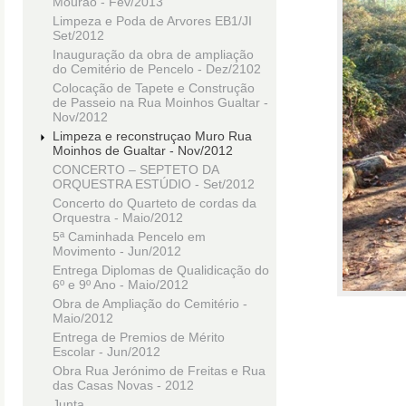
Mourão - Fev/2013
Limpeza e Poda de Arvores EB1/JI
Set/2012
Inauguração da obra de ampliação
do Cemitério de Pencelo - Dez/2102
Colocação de Tapete e Construção
de Passeio na Rua Moinhos Gualtar -
Nov/2012
Limpeza e reconstruçao Muro Rua
Moinhos de Gualtar - Nov/2012
CONCERTO – SEPTETO DA
ORQUESTRA ESTÚDIO - Set/2012
Concerto do Quarteto de cordas da
Orquestra - Maio/2012
5ª Caminhada Pencelo em
Movimento - Jun/2012
Entrega Diplomas de Qualidicação do
6º e 9º Ano - Maio/2012
Obra de Ampliação do Cemitério -
Maio/2012
Entrega de Premios de Mérito
Escolar - Jun/2012
Obra Rua Jerónimo de Freitas e Rua
das Casas Novas - 2012
Junta