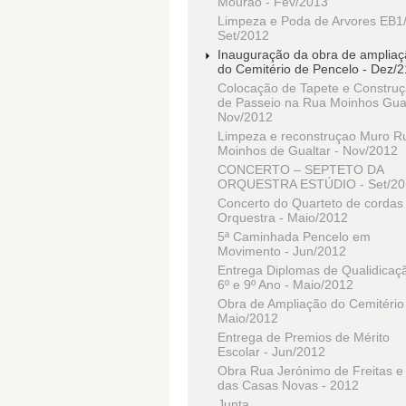
Mourão - Fev/2013
Limpeza e Poda de Arvores EB1/
Set/2012
Inauguração da obra de amplia
do Cemitério de Pencelo - Dez/
Colocação de Tapete e Constru
de Passeio na Rua Moinhos Gual
Nov/2012
Limpeza e reconstruçao Muro R
Moinhos de Gualtar - Nov/2012
CONCERTO – SEPTETO DA
ORQUESTRA ESTÚDIO - Set/20
Concerto do Quarteto de cordas
Orquestra - Maio/2012
5ª Caminhada Pencelo em
Movimento - Jun/2012
Entrega Diplomas de Qualidicaç
6º e 9º Ano - Maio/2012
Obra de Ampliação do Cemitério
Maio/2012
Entrega de Premios de Mérito
Escolar - Jun/2012
Obra Rua Jerónimo de Freitas e
das Casas Novas - 2012
Junta