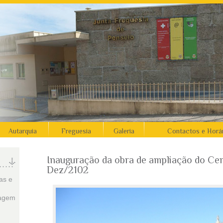
Autarquia
Freguesia
Galeria
Contactos e Horá
Inauguração da obra de ampliação do Cem
Dez/2102
as e
sagem