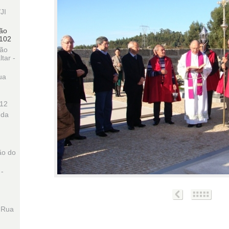
JI
ção
2102
ção
tar -
ua
12
 da
ão do
 -
 Rua