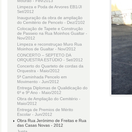
Mourão - Fev/2013
Limpeza e Poda de Arvores EB1/JI
Set/2012
Inauguração da obra de ampliação
do Cemitério de Pencelo - Dez/2102
Colocação de Tapete e Construção
de Passeio na Rua Moinhos Gualtar -
Nov/2012
Limpeza e reconstruçao Muro Rua
Moinhos de Gualtar - Nov/2012
CONCERTO – SEPTETO DA
ORQUESTRA ESTÚDIO - Set/2012
Concerto do Quarteto de cordas da
Orquestra - Maio/2012
5ª Caminhada Pencelo em
Movimento - Jun/2012
Entrega Diplomas de Qualidicação do
6º e 9º Ano - Maio/2012
Obra de Ampliação do Cemitério -
Maio/2012
Entrega de Premios de Mérito
Escolar - Jun/2012
Obra Rua Jerónimo de Freitas e Rua
das Casas Novas - 2012
Junta